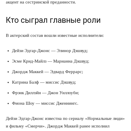
акцент на сестринской преданности.
Кто сыграл главные роли
В актерский состав вошли известные исполнители:
Дейзи Эдгар-Джонс — Элинор Дэшвуд;
Эсме Крид-Майлз — Марианна Дэшвуд;
Джордж Маккей — Эдвард Феррарс;
Катрина Балф — миссис Дэшвуд;
Фрэнк Диллэйн — Джон Уиллоуби;
Фиона Шоу — миссис Дженнингс.
Дейзи Эдгар-Джонс известна по сериалу «Нормальные люди»
и фильму «Смерчи». Джордж Маккей ранее исполнил