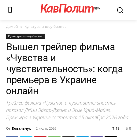
КавПолит
NEW
Домой
Культура и шоу-бизнес
Культура и шоу-бизнес
Вышел трейлер фильма
«Чувства и
чувствительность»: когда
премьера в Украине
онлайн
Трейлер фильма «Чувства и чувствительность»
показал Дейзи Эдгар-Джонс и Эсме Крид-Майлз.
Премьера в Украине состоится 15 октября 2026 года.
От
Ковальчук
-
2 июля, 2026
19
0