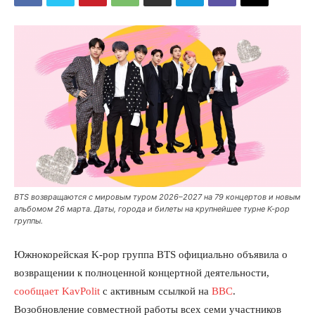
BTS возвращаются с мировым туром 2026–2027 на 79 концертов и новым
альбомом 26 марта. Даты, города и билеты на крупнейшее турне K-pop
группы.
Южнокорейская K-pop группа BTS официально объявила о
возвращении к полноценной концертной деятельности,
сообщает KavPolit
с активным ссылкой на
BBC
.
Возобновление совместной работы всех семи участников