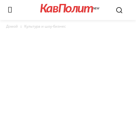
КавПолит
NEW
Домой
Культура и шоу-бизнес