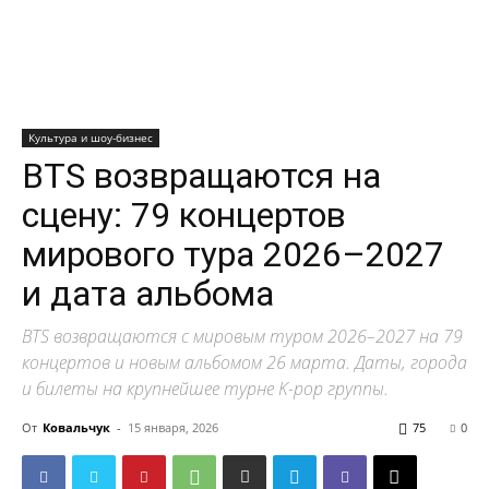
Культура и шоу-бизнес
BTS возвращаются на
сцену: 79 концертов
мирового тура 2026–2027
и дата альбома
BTS возвращаются с мировым туром 2026–2027 на 79
концертов и новым альбомом 26 марта. Даты, города
и билеты на крупнейшее турне K-pop группы.
От
Ковальчук
-
15 января, 2026
75
0