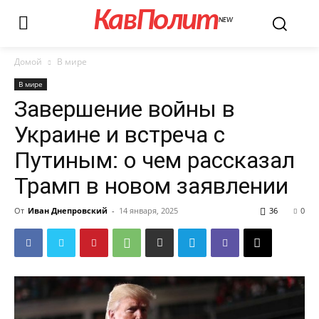
КавПолит
NEW
Домой
В мире
В мире
Завершение войны в
Украине и встреча с
Путиным: о чем рассказал
Трамп в новом заявлении
От
Иван Днепровский
-
14 января, 2025
36
0