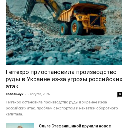
Отказ от ответственности
Подписка
Мой аккаунт
Реклама
Контакты
Ferrexpo приостановила производство
руды в Украине из-за угрозы российских
атак
Ковальчук
-
5 августа, 2026
0
Ferrexpo остановила производство руды в Украине из-за
российских атак, проблем с экспортом и нехватки оборотного
капитала.
Ольге Стефанишиной вручили новое