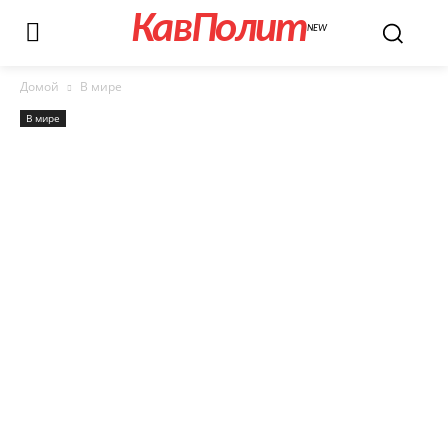
КавПолит
NEW
Домой
В мире
В мире