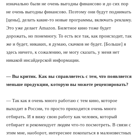
изначально были не очень выгодны финансово и до сих пор
не очень выгодны финансово. Поэтому они будут поднимать
[цены], делать какие-то новые программы, включать рекламу.
Это уже делает Amazon. Билетное кино тоже будет
дорожать, но понемногу. То есть все так, как происходит, так
же и будет, никаких, я думаю, скачков не будет. [Больше] я
здесь ничего, к сожалению, не могу сказать, у меня нет
никакой инсайдерской информации.
ПОДПИСАТЬСЯ СЕЙЧАС
— Вы критик. Как вы справляетесь с тем, что появляется
меньше продукции, которую вы можете рецензировать?
— Так как я очень много работаю с тем кино, которое
выходит в России, то просто приходится очень много
О нас
отбирать. И я вижу свою работу как человек, который
Связаться с нами
отбирает и рекомендует людям что-то посмотреть. В связи с
Политика конфиденциальности
этим мне, наоборот, интереснее покопаться в малоизвестных
Отказ от ответственности