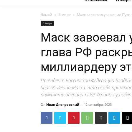
Домой
В мире
Маск завоевал уважение Путина
В мире
Маск завоевал 
глава РФ раскр
миллиардеру эт
Президент Российской Федерации Владими
SpaceX, Илона Маска. Это особо примеча
помешать операции ГУР Украины у побер
От
Иван Днепровский
-
12 сентября, 2023