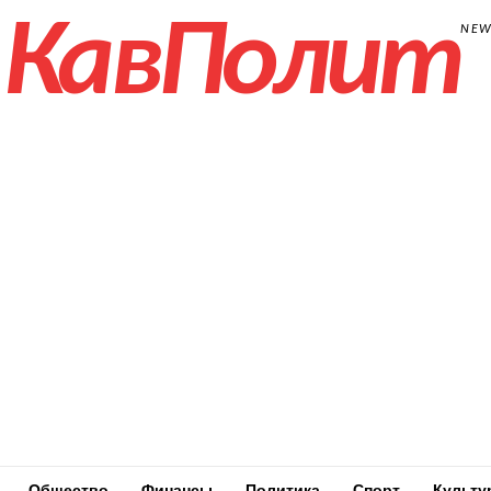
КавПолит
NE
Общество
Финансы
Политика
Спорт
Культу