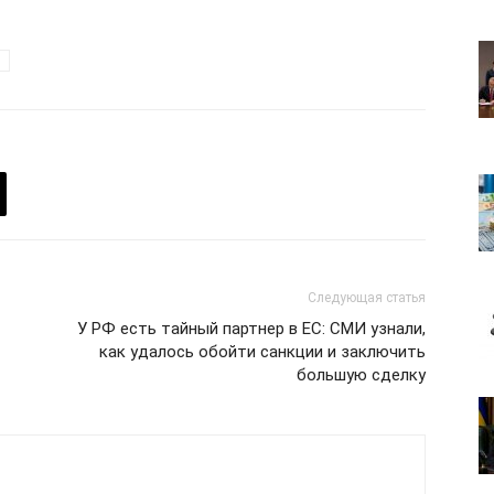
лит
О нас
Следующая статья
Связаться с нами
У РФ есть тайный партнер в ЕС: СМИ узнали,
как удалось обойти санкции и заключить
Политика конфиденциальности
большую сделку
Отказ от ответственности
Подписка
Мой аккаунт
Реклама