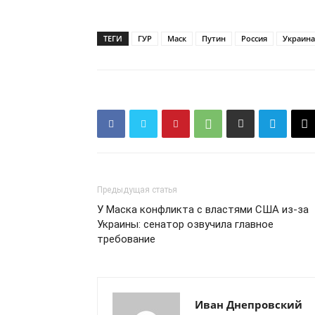
ТЕГИ
ГУР
Маск
Путин
Россия
Украина
КавПо
Предыдущая статья
У Маска конфликта с властями США из-за
Украины: сенатор озвучила главное
требование
Иван Днепровский