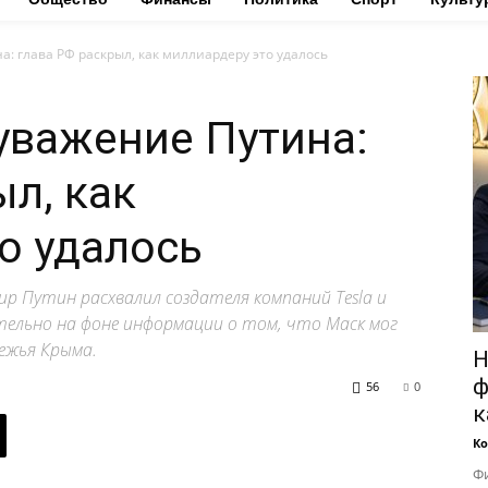
: глава РФ раскрыл, как миллиардеру это удалось
уважение Путина:
ыл, как
о удалось
р Путин расхвалил создателя компаний Tesla и
тельно на фоне информации о том, что Маск мог
ежья Крыма.
Н
ф
56
0
к
Ко
Фи