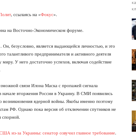
ка
кл
Полит
, ссылаясь на «
Фокус
».
тина на Восточно-Экономическом форуме.
 Он, безусловно, является выдающейся личностью, и это
его талантливого предпринимателя и активного деятеля
 миру. У него достаточно успехов, включая содействие
.
возможной связи Илона Маска с пропажей сигнала
 в начале вторжения России в Украину. В СМИ появились
о возникновения ядерной войны. Якобы именно поэтому
там РФ. Однако пока версия об отключении спутников не
я спорной.
 США из-за Украины: сенатор озвучил главное требование
.