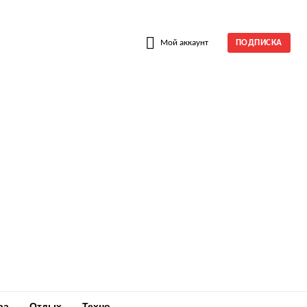
W
Мой аккаунт
ПОДПИСКА
ра
Отдых
Техно