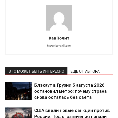
КавПолит
КавПолит
https://kavpolit.com
ЭТО МОЖЕТ БЫТЬ ИНТЕРЕСНО
ЕЩЕ ОТ АВТОРА
Блэкаут в Грузии 5 августа 2026
остановил метро: почему страна
снова осталась без света
ПОДПИСАТЬСЯ СЕЙЧАС
США ввели новые санкции против
России: Под ограничения попали