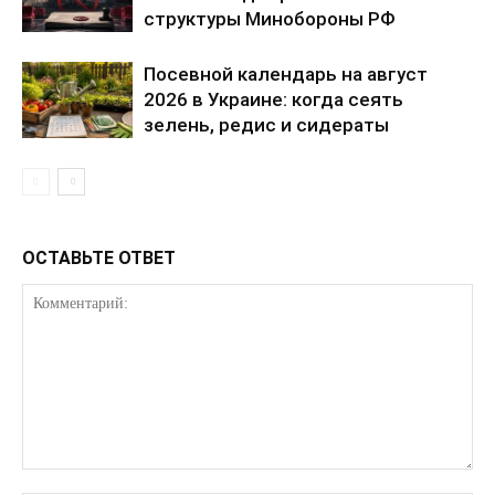
структуры Минобороны РФ
Посевной календарь на август
О нас
2026 в Украине: когда сеять
зелень, редис и сидераты
Связаться с нами
Политика конфиденциальности
Отказ от ответственности
Подписка
ОСТАВЬТЕ ОТВЕТ
Мой аккаунт
Реклама
Контакты