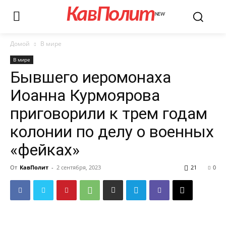
КавПолит
NEW
Домой
В мире
В мире
Бывшего иеромонаха
Иоанна Курмоярова
приговорили к трем годам
колонии по делу о военных
«фейках»
От
КавПолит
-
2 сентября, 2023
21
0