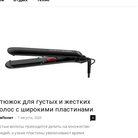
тюжок для густых и жестких
олос с широкими пластинами
авПолит
-
7 августа, 2026
0
стые волосы приходится делить на множество
ядей, а узкие пластины увеличивают время