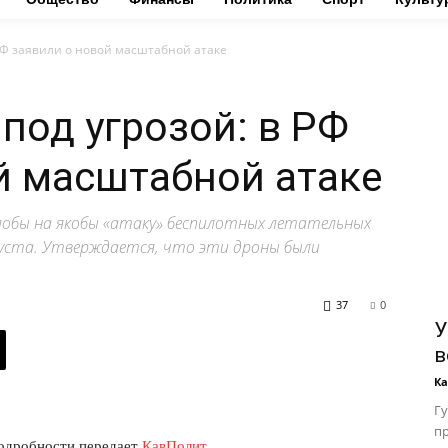
 РФ заявили о новой масштабной атаке
под угрозой: в РФ
й масштабной атаке
лобы на якобы «атаку» беспилотных летательных
густа. Утверждается, что эти дроны были
37
0
У
в
К
Гу
пр
подробности передает
КавПолит
.