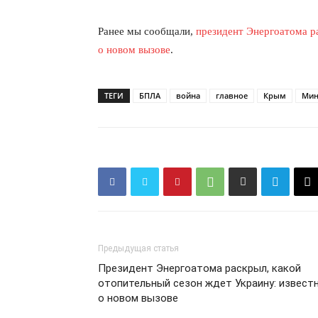
Ранее мы сообщали,
президент Энергоатома ра
о новом вызове
.
ТЕГИ
БПЛА
война
главное
Крым
Мин
КавПо
Предыдущая статья
Президент Энергоатома раскрыл, какой
отопительный сезон ждет Украину: извест
о новом вызове