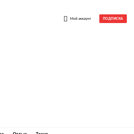
W
Мой аккаунт
ПОДПИСКА
ра
Отдых
Техно