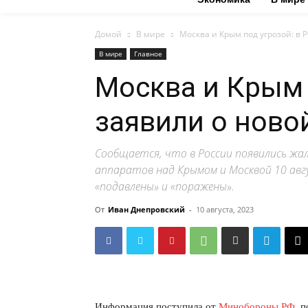
Домой
В мире
Москва и Крым под угрозой: в
В мире
Главное
Москва и Крым 
заявили о ново
Сообщается, что в России появились жа
аппаратов над Крымом и Москвой 10 ав
«подавлены» и «поражены».
От
Иван Днепровский
-
10 августа, 2023
Информация поступила от
Минобороны РФ
, 