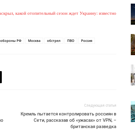
скрыл, какой отопительный сезон ждет Украину: известно
обороны РФ
Москва
обстрел
ПВО
Россия
лит
О нас
Связаться с нами
Следующая статья
Политика конфиденциальности
​Кремль пытается контролировать россиян в
Отказ от ответственности
но
Сети, рассказав об «ужасах» от VPN, –
Подписка
британская разведка
Мой аккаунт