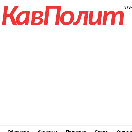
КавПолит
NE
Общество
Финансы
Политика
Спорт
Культу