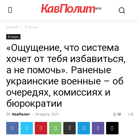
КавПолит
NEW
Домой
В мире
В мире
«Ощущение, что система
хочет от тебя избавиться,
а не помочь». Раненые
украинские военные – об
очередях, комиссиях и
бюрократии
От
КавПолит
-
18 марта, 2023
50
0