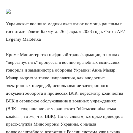
Украинские военные медики оказывают помощь раненым в
О нас
госпитале вблизи Бахмута. 26 февраля 2023 года. Фото: AP /
Связаться с нами
Evgeniy Maloletka
Политика конфиденциальности
Кроме Министерства цифровой трансформации, о планах
Отказ от ответственности
"перезапустить" процессы в военно-врачебных комиссиях
Подписка
говорила и замминистра обороны Украины Анна Маляр.
Мой аккаунт
Маляр выделяла такие направления, как внедрение
Реклама
электронных очередей, использование электронного
Контакты
документооборота в процессах ВЛК, пересмотр количества
ВЛК и сервисное обслуживание в военных учреждениях
(ВЛК – сокращение от украинского "військово-лікарська
комісія"; то же, что ВВК). По ее словам, которые приводила
пресс-служба Минобороны Украины, с начала
полномасштабного вторжения России система уже начала