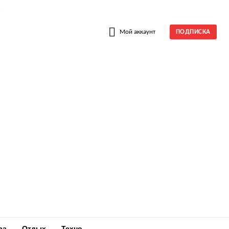
W
Мой аккаунт
ПОДПИСКА
ра
Отдых
Техно