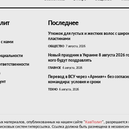
лит
Последнее
Утюжок для густых и жестких волос с шир
пластинами
 с нами
ОБЩЕСТВО
7 августа, 2026
Новый праздник в Украине 8 августа 2026 г
нциальности
кого будут поздравлять
ответственности
ГЛАВНОЕ
6 августа, 2026
а
Перевод в ВСУ через «Армия+» без согласи
унт
командира: условия и сроки
ТЕХНО
6 августа, 2026
х материалов, опубликованных на нашем сайте "
КавПолит
", разрешается
оисковых систем гиперссылка. Ссылка должна быть размещена в независим