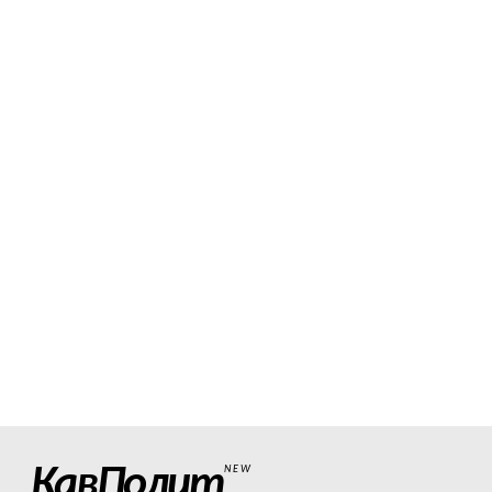
КавПолит
NEW