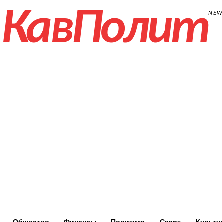
КавПолит
NE
Общество
Финансы
Политика
Спорт
Культу