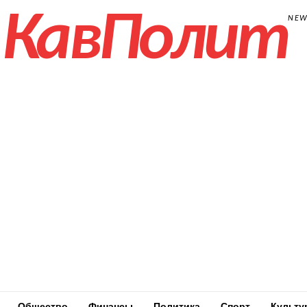
КавПолит
NE
Общество
Финансы
Политика
Спорт
Культу