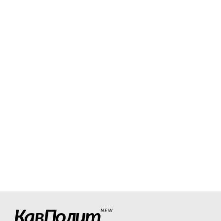
КавПолит
NEW