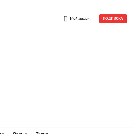
W
Мой аккаунт
ПОДПИСКА
ра
Отдых
Техно