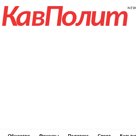
КавПолит
NE
Общество
Финансы
Политика
Спорт
Культу