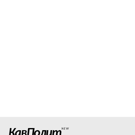
КавПолит
NEW