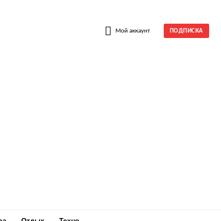
W
Мой аккаунт
ПОДПИСКА
ра
Отдых
Техно