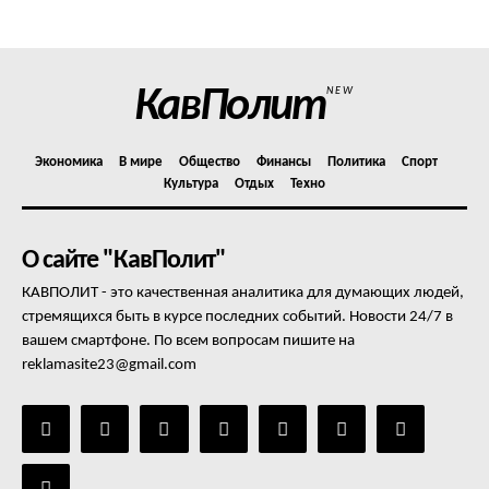
Отказ от ответственности
Подписка
Мой аккаунт
КавПолит
NEW
Реклама
Контакты
Экономика
В мире
Общество
Финансы
Политика
Спорт
Культура
Отдых
Техно
О сайте "КавПолит"
КАВПОЛИТ - это качественная аналитика для думающих людей,
стремящихся быть в курсе последних событий. Новости 24/7 в
вашем смартфоне. По всем вопросам пишите на
reklamasite23@gmail.com