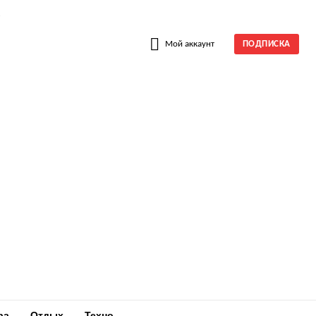
W
Мой аккаунт
ПОДПИСКА
ра
Отдых
Техно