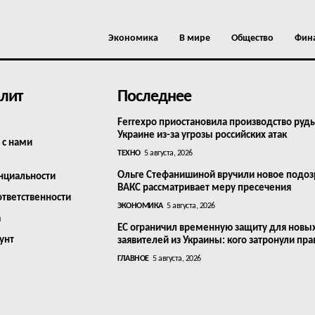
Экономика
В мире
Общество
Фин
лит
Последнее
Ferrexpo приостановила производство руд
Украине из-за угрозы российских атак
 с нами
ТЕХНО
5 августа, 2026
Ольге Стефанишиной вручили новое подоз
нциальности
ВАКС рассматривает меру пресечения
ответственности
ЭКОНОМИКА
5 августа, 2026
а
ЕС ограничил временную защиту для новы
унт
заявителей из Украины: кого затронули пра
ГЛАВНОЕ
5 августа, 2026