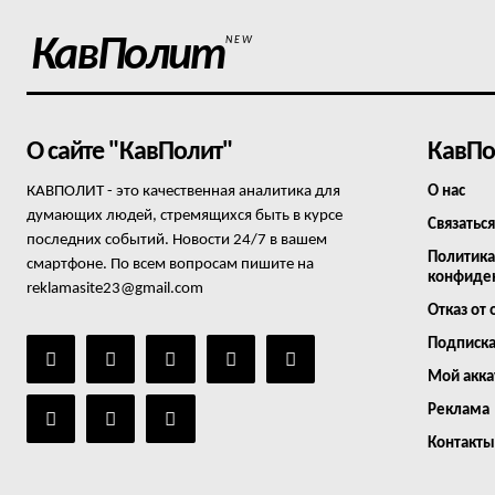
КавПолит
NEW
О сайте "КавПолит"
КавПо
КАВПОЛИТ - это качественная аналитика для
О нас
думающих людей, стремящихся быть в курсе
Связаться
последних событий. Новости 24/7 в вашем
Политика
смартфоне. По всем вопросам пишите на
конфиде
reklamasite23@gmail.com
Отказ от 
Подписк
Мой акка
Реклама
Контакты