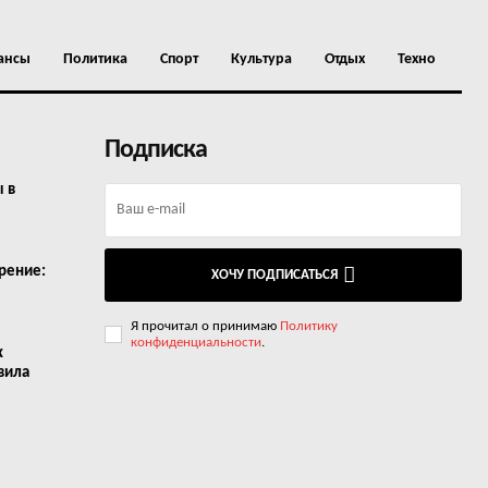
ансы
Политика
Спорт
Культура
Отдых
Техно
Подписка
ы в
рение:
ХОЧУ ПОДПИСАТЬСЯ
Я прочитал о принимаю
Политику
конфиденциальности
.
х
вила