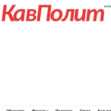
КавПолит
NE
Общество
Финансы
Политика
Спорт
Культу