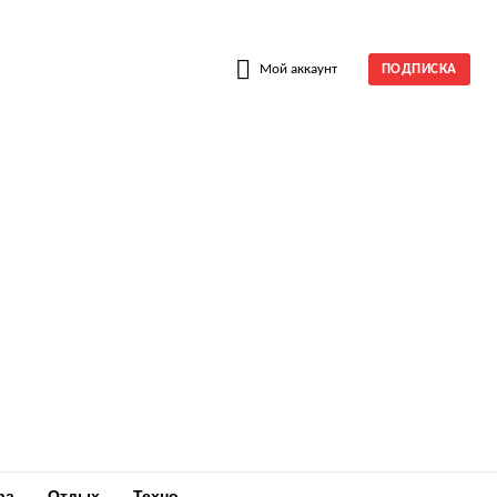
W
Мой аккаунт
ПОДПИСКА
ра
Отдых
Техно