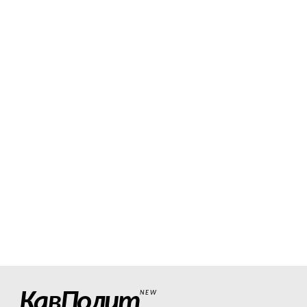
КавПолит
NEW