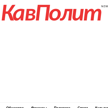
КавПолит
NE
Общество
Финансы
Политика
Спорт
Культу