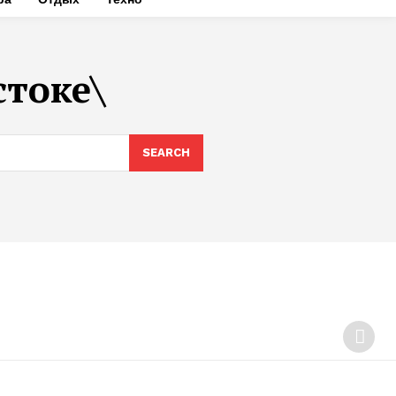
стоке\
SEARCH