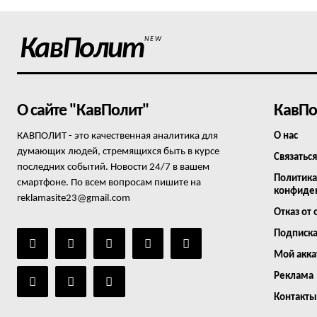
КавПолит
NEW
О сайте "КавПолит"
КавПо
КАВПОЛИТ - это качественная аналитика для
О нас
думающих людей, стремящихся быть в курсе
Связаться
последних событий. Новости 24/7 в вашем
Политика
смартфоне. По всем вопросам пишите на
конфиде
reklamasite23@gmail.com
Отказ от 
Подписк
Мой акка
Реклама
Контакты