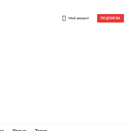
W
Мой аккаунт
ПОДПИСКА
ра
Отдых
Техно