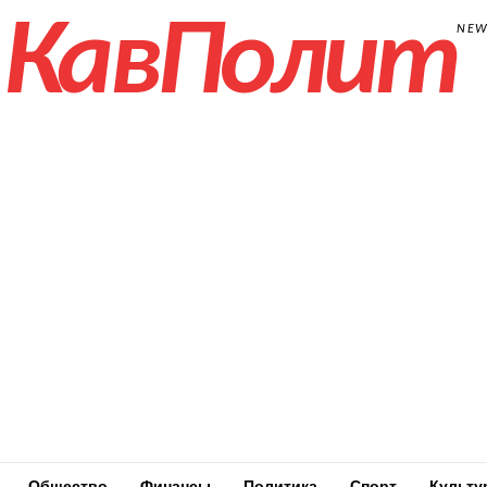
КавПолит
NE
Общество
Финансы
Политика
Спорт
Культу