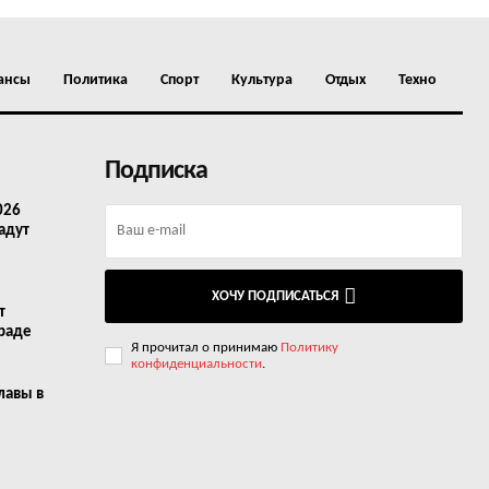
ансы
Политика
Спорт
Культура
Отдых
Техно
Подписка
026
адут
ХОЧУ ПОДПИСАТЬСЯ
т
граде
Я прочитал о принимаю
Политику
конфиденциальности
.
лавы в