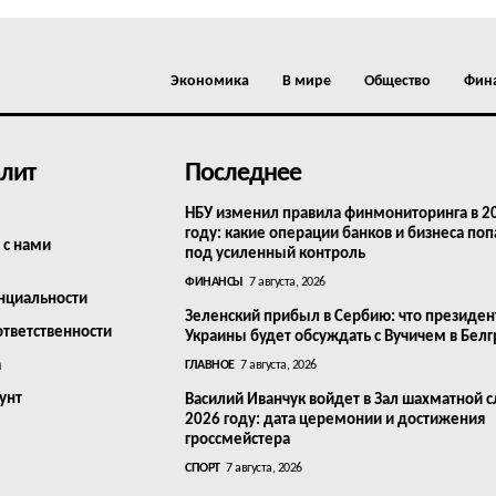
Экономика
В мире
Общество
Фин
лит
Последнее
НБУ изменил правила финмониторинга в 2
году: какие операции банков и бизнеса поп
 с нами
под усиленный контроль
ФИНАНСЫ
7 августа, 2026
нциальности
Зеленский прибыл в Сербию: что президен
ответственности
Украины будет обсуждать с Вучичем в Бел
а
ГЛАВНОЕ
7 августа, 2026
унт
Василий Иванчук войдет в Зал шахматной с
2026 году: дата церемонии и достижения
гроссмейстера
СПОРТ
7 августа, 2026