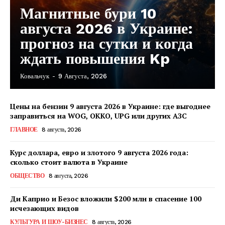
Магнитные бури 10
августа 2026 в Украине:
прогноз на сутки и когда
ждать повышения Kp
Ковальчук
-
9 Августа, 2026
Цены на бензин 9 августа 2026 в Украине: где выгоднее
заправиться на WOG, OKKO, UPG или других АЗС
ГЛАВНОЕ
8 августа, 2026
Курс доллара, евро и злотого 9 августа 2026 года:
сколько стоит валюта в Украине
ОБЩЕСТВО
8 августа, 2026
Ди Каприо и Безос вложили $200 млн в спасение 100
исчезающих видов
КавПолит
КУЛЬТУРА И ШОУ-БИЗНЕС
8 августа, 2026