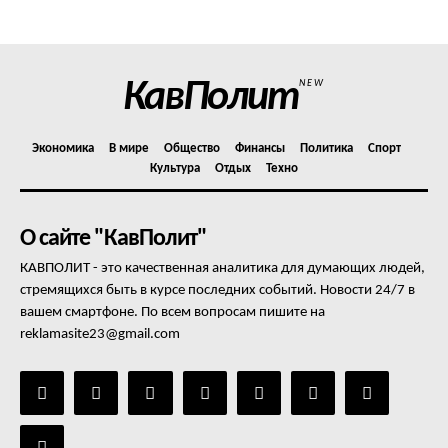
Отказ от ответственности
Подписка
Мой аккаунт
КавПолит
NEW
Реклама
Контакты
Экономика
В мире
Общество
Финансы
Политика
Спорт
Культура
Отдых
Техно
О сайте "КавПолит"
КАВПОЛИТ - это качественная аналитика для думающих людей,
стремящихся быть в курсе последних событий. Новости 24/7 в
вашем смартфоне. По всем вопросам пишите на
reklamasite23@gmail.com