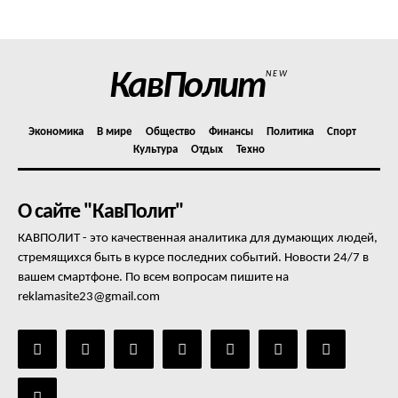
Отказ от ответственности
Подписка
Мой аккаунт
КавПолит
NEW
Реклама
Контакты
Экономика
В мире
Общество
Финансы
Политика
Спорт
Культура
Отдых
Техно
О сайте "КавПолит"
КАВПОЛИТ - это качественная аналитика для думающих людей,
стремящихся быть в курсе последних событий. Новости 24/7 в
вашем смартфоне. По всем вопросам пишите на
reklamasite23@gmail.com