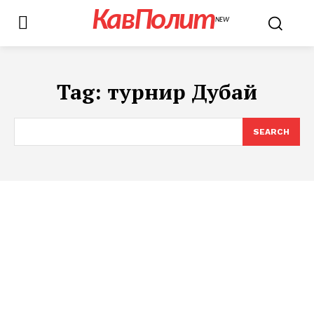
КавПолит
NEW
Tag:
турнир Дубай
SEARCH