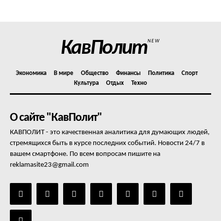
Отказ от ответственности
Подписка
Мой аккаунт
КавПолит
NEW
Реклама
Контакты
Экономика
В мире
Общество
Финансы
Политика
Спорт
Культура
Отдых
Техно
О сайте "КавПолит"
КАВПОЛИТ - это качественная аналитика для думающих людей,
стремящихся быть в курсе последних событий. Новости 24/7 в
вашем смартфоне. По всем вопросам пишите на
reklamasite23@gmail.com