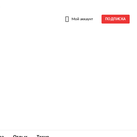
W
Мой аккаунт
ПОДПИСКА
ра
Отдых
Техно