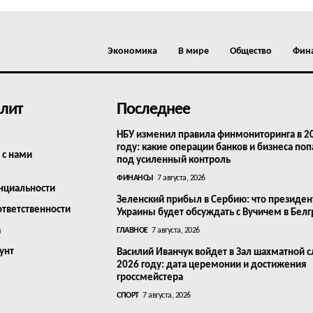
Экономика
В мире
Общество
Фин
лит
Последнее
НБУ изменил правила финмониторинга в 2
году: какие операции банков и бизнеса поп
 с нами
под усиленный контроль
ФИНАНСЫ
7 августа, 2026
нциальности
Зеленский прибыл в Сербию: что президен
ответственности
Украины будет обсуждать с Вучичем в Бел
а
ГЛАВНОЕ
7 августа, 2026
унт
Василий Иванчук войдет в Зал шахматной с
2026 году: дата церемонии и достижения
гроссмейстера
СПОРТ
7 августа, 2026