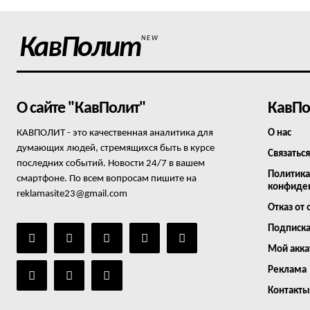
КавПолит
NEW
О сайте "КавПолит"
КавПо
КАВПОЛИТ - это качественная аналитика для
О нас
думающих людей, стремящихся быть в курсе
Связаться
последних событий. Новости 24/7 в вашем
Политика
смартфоне. По всем вопросам пишите на
конфиде
reklamasite23@gmail.com
Отказ от 
Подписк
Мой акка
Реклама
Контакты