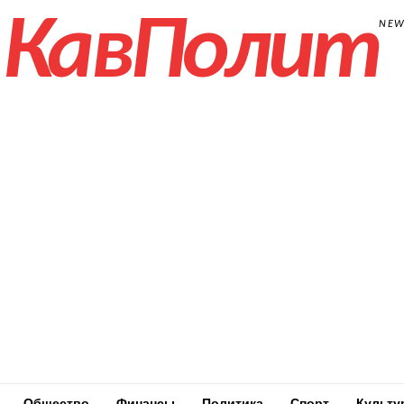
КавПолит
NE
Общество
Финансы
Политика
Спорт
Культу