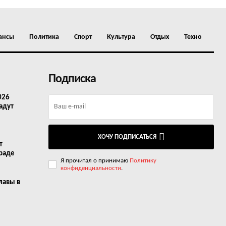
ансы
Политика
Спорт
Культура
Отдых
Техно
Подписка
026
адут
ХОЧУ ПОДПИСАТЬСЯ
т
граде
Я прочитал о принимаю
Политику
конфиденциальности
.
лавы в