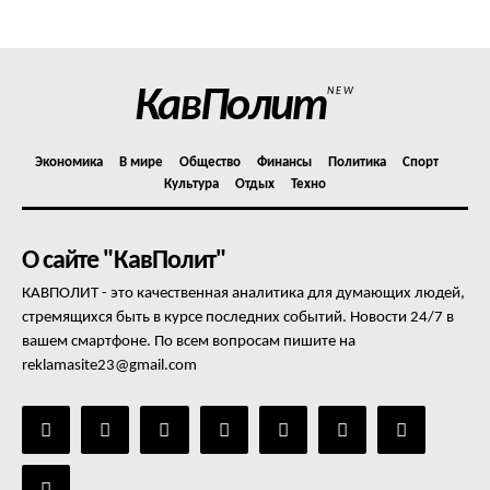
Отказ от ответственности
Подписка
Мой аккаунт
КавПолит
NEW
Реклама
Контакты
Экономика
В мире
Общество
Финансы
Политика
Спорт
Культура
Отдых
Техно
О сайте "КавПолит"
КАВПОЛИТ - это качественная аналитика для думающих людей,
стремящихся быть в курсе последних событий. Новости 24/7 в
вашем смартфоне. По всем вопросам пишите на
reklamasite23@gmail.com