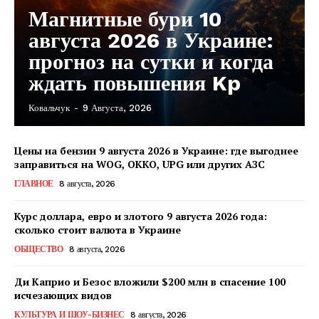
Магнитные бури 10
августа 2026 в Украине:
прогноз на сутки и когда
ждать повышения Kp
Ковальчук
-
9 Августа, 2026
Цены на бензин 9 августа 2026 в Украине: где выгоднее
заправиться на WOG, OKKO, UPG или других АЗС
ГЛАВНОЕ
8 августа, 2026
Курс доллара, евро и злотого 9 августа 2026 года:
сколько стоит валюта в Украине
ОБЩЕСТВО
8 августа, 2026
Ди Каприо и Безос вложили $200 млн в спасение 100
исчезающих видов
КавПолит
КУЛЬТУРА И ШОУ-БИЗНЕС
8 августа, 2026