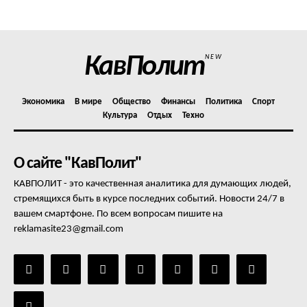
Отказ от ответственности
Подписка
Мой аккаунт
КавПолит
NEW
Реклама
Контакты
Экономика
В мире
Общество
Финансы
Политика
Спорт
Культура
Отдых
Техно
О сайте "КавПолит"
КАВПОЛИТ - это качественная аналитика для думающих людей,
стремящихся быть в курсе последних событий. Новости 24/7 в
вашем смартфоне. По всем вопросам пишите на
reklamasite23@gmail.com