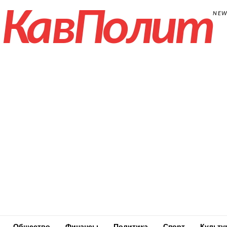
КавПолит
NE
Общество
Финансы
Политика
Спорт
Культу