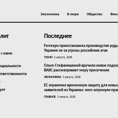
Экономика
В мире
Общество
Фин
лит
Последнее
Ferrexpo приостановила производство руд
Украине из-за угрозы российских атак
 с нами
ТЕХНО
5 августа, 2026
Ольге Стефанишиной вручили новое подоз
нциальности
ВАКС рассматривает меру пресечения
ответственности
ЭКОНОМИКА
5 августа, 2026
а
ЕС ограничил временную защиту для новы
унт
заявителей из Украины: кого затронули пра
ГЛАВНОЕ
5 августа, 2026