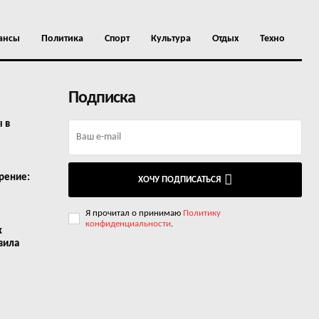
ансы
Политика
Спорт
Культура
Отдых
Техно
Подписка
ы в
рение:
ХОЧУ ПОДПИСАТЬСЯ
Я прочитал о принимаю
Политику
конфиденциальности
.
х
вила