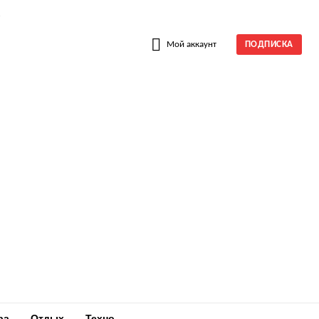
W
Мой аккаунт
ПОДПИСКА
ра
Отдых
Техно