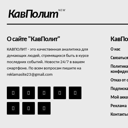
КавПолит
NEW
О сайте "КавПолит"
КавПо
КАВПОЛИТ - это качественная аналитика для
О нас
думающих людей, стремящихся быть в курсе
Связаться
последних событий. Новости 24/7 в вашем
Политика
смартфоне. По всем вопросам пишите на
конфиде
reklamasite23@gmail.com
Отказ от 
Подписк
Мой акка
Реклама
Контакты