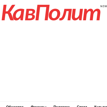
КавПолит
NE
Общество
Финансы
Политика
Спорт
Культу