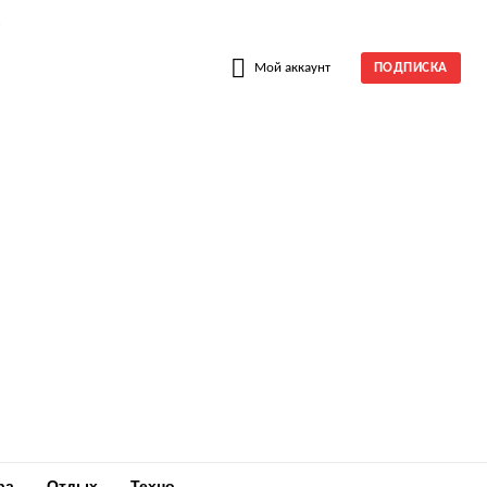
W
Мой аккаунт
ПОДПИСКА
ра
Отдых
Техно