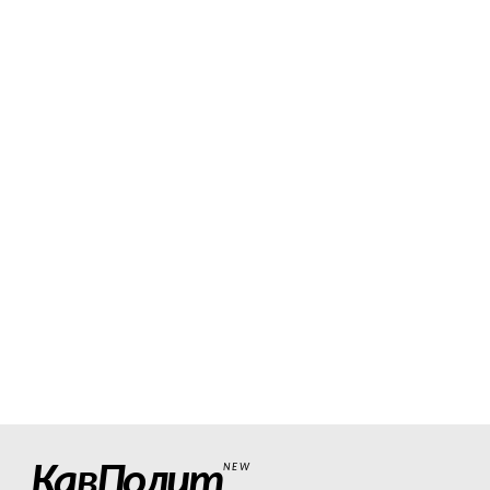
КавПолит
NEW