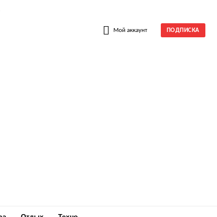
W
Мой аккаунт
ПОДПИСКА
ра
Отдых
Техно