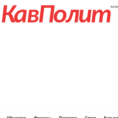
КавПолит
NE
Общество
Финансы
Политика
Спорт
Культу