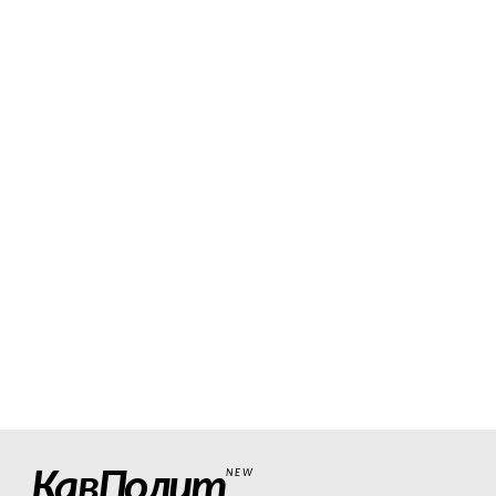
КавПолит
NEW