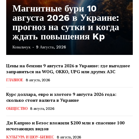
Магнитные бури 10
августа 2026 в Украине:
прогноз на сутки и когда
ждать повышения Kp
Ковальчук
-
9 Августа, 2026
Цены на бензин 9 августа 2026 в Украине: где выгоднее
заправиться на WOG, OKKO, UPG или других АЗС
ГЛАВНОЕ
8 августа, 2026
Курс доллара, евро и злотого 9 августа 2026 года:
сколько стоит валюта в Украине
ОБЩЕСТВО
8 августа, 2026
Ди Каприо и Безос вложили $200 млн в спасение 100
исчезающих видов
КавПолит
КУЛЬТУРА И ШОУ-БИЗНЕС
8 августа, 2026