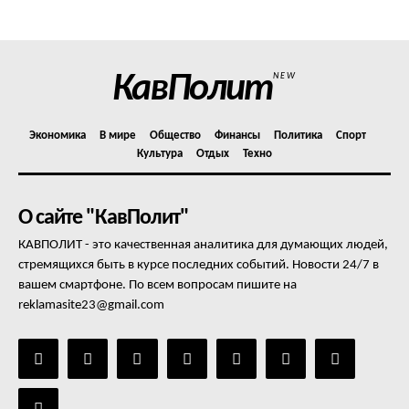
Отказ от ответственности
Подписка
Мой аккаунт
КавПолит
NEW
Реклама
Контакты
Экономика
В мире
Общество
Финансы
Политика
Спорт
Культура
Отдых
Техно
О сайте "КавПолит"
КАВПОЛИТ - это качественная аналитика для думающих людей,
стремящихся быть в курсе последних событий. Новости 24/7 в
вашем смартфоне. По всем вопросам пишите на
reklamasite23@gmail.com