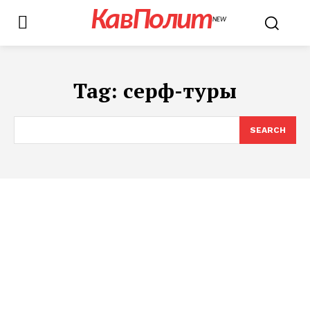
КавПолит
NEW
Tag:
серф-туры
SEARCH