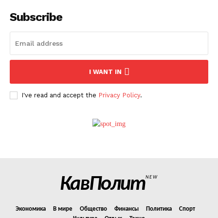
Subscribe
О нас
Связаться с нами
Политика конфиденциальности
I WANT IN
Отказ от ответственности
Подписка
I've read and accept the
Privacy Policy
.
Мой аккаунт
Реклама
Контакты
КавПолит
NEW
Экономика
В мире
Общество
Финансы
Политика
Спорт