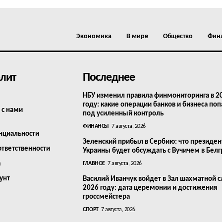
Экономика
В мире
Общество
Фин
лит
Последнее
НБУ изменил правила финмониторинга в 2
году: какие операции банков и бизнеса поп
 с нами
под усиленный контроль
ФИНАНСЫ
7 августа, 2026
нциальности
Зеленский прибыл в Сербию: что президен
ответственности
Украины будет обсуждать с Вучичем в Бел
а
ГЛАВНОЕ
7 августа, 2026
унт
Василий Иванчук войдет в Зал шахматной с
2026 году: дата церемонии и достижения
гроссмейстера
СПОРТ
7 августа, 2026