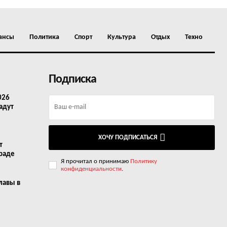
ансы
Политика
Спорт
Культура
Отдых
Техно
Подписка
026
адут
ХОЧУ ПОДПИСАТЬСЯ
т
граде
Я прочитал о принимаю
Политику
конфиденциальности
.
лавы в