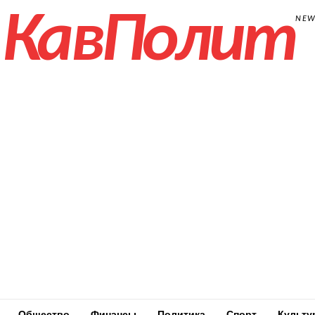
КавПолит
NE
Общество
Финансы
Политика
Спорт
Культу