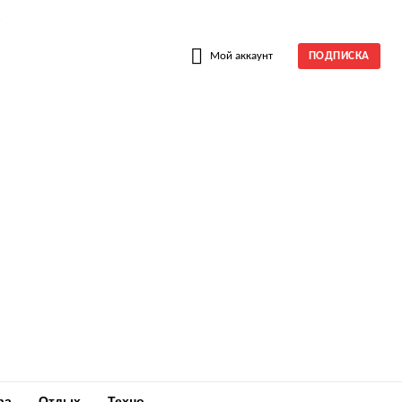
W
Мой аккаунт
ПОДПИСКА
ра
Отдых
Техно