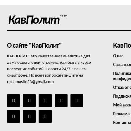
КавПолит
NEW
О сайте "КавПолит"
КавПо
КАВПОЛИТ - это качественная аналитика для
О нас
думающих людей, стремящихся быть в курсе
Связаться
последних событий. Новости 24/7 в вашем
Политика
смартфоне. По всем вопросам пишите на
конфиде
reklamasite23@gmail.com
Отказ от 
Подписк
Мой акка
Реклама
Контакты