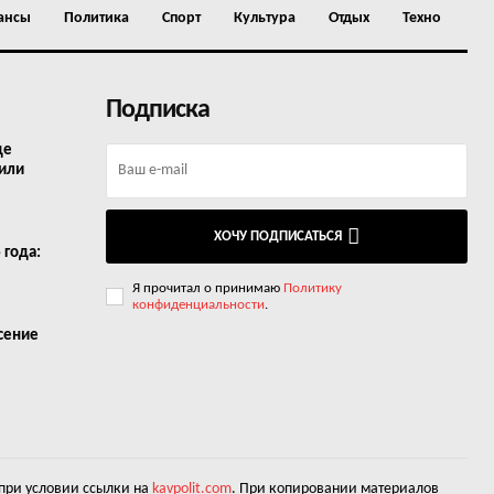
ансы
Политика
Спорт
Культура
Отдых
Техно
Подписка
де
 или
ХОЧУ ПОДПИСАТЬСЯ
 года:
Я прочитал о принимаю
Политику
конфиденциальности
.
асение
 при условии ссылки на
kavpolit.com
. При копировании материалов