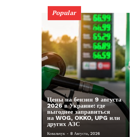
Popular
Цены на бензин 9 августа
2026 в Украине: где
выгоднее заправиться
на WOG, OKKO, UPG или
других АЗС
Ковальчук
-
8 Августа, 2026