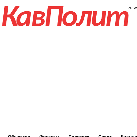
КавПолит
NE
Общество
Финансы
Политика
Спорт
Культу