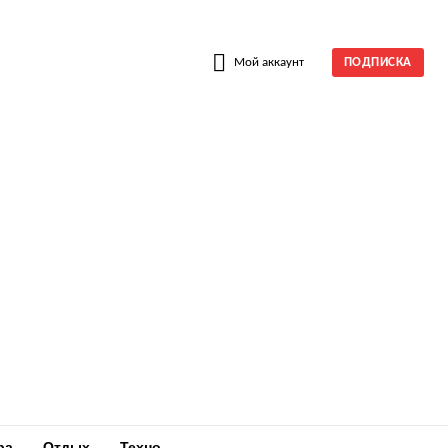
W
Мой аккаунт
ПОДПИСКА
ра
Отдых
Техно