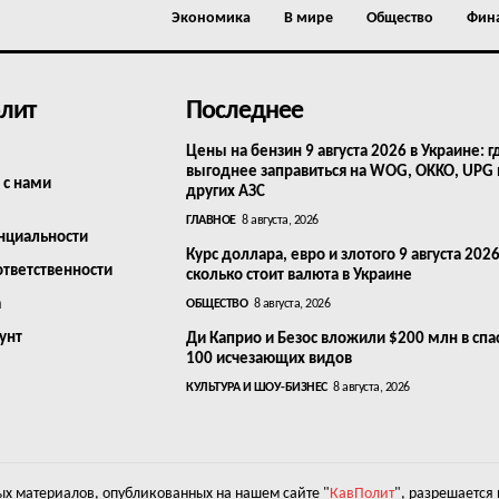
Экономика
В мире
Общество
Фин
лит
Последнее
Цены на бензин 9 августа 2026 в Украине: г
выгоднее заправиться на WOG, OKKO, UPG
 с нами
других АЗС
ГЛАВНОЕ
8 августа, 2026
нциальности
Курс доллара, евро и злотого 9 августа 2026
ответственности
сколько стоит валюта в Украине
а
ОБЩЕСТВО
8 августа, 2026
унт
Ди Каприо и Безос вложили $200 млн в сп
100 исчезающих видов
КУЛЬТУРА И ШОУ-БИЗНЕС
8 августа, 2026
х материалов, опубликованных на нашем сайте "
КавПолит
", разрешается