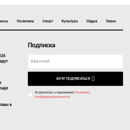
ансы
Политика
Спорт
Культура
Отдых
Техно
Подписка
026
адут
ХОЧУ ПОДПИСАТЬСЯ
т
граде
Я прочитал о принимаю
Политику
конфиденциальности
.
лавы в