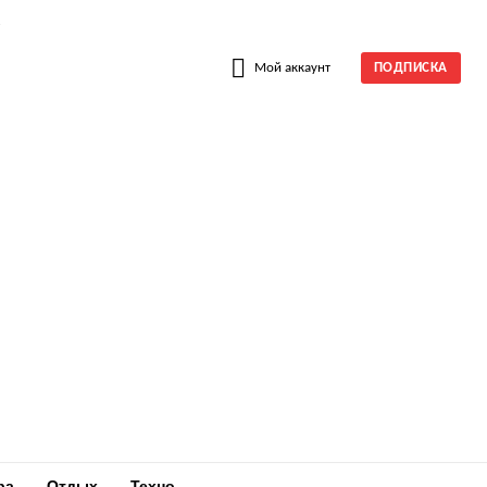
W
Мой аккаунт
ПОДПИСКА
ра
Отдых
Техно