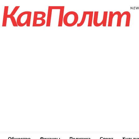
КавПолит
NE
Общество
Финансы
Политика
Спорт
Культу