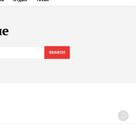
не
SEARCH