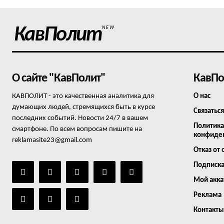
КавПолит
NEW
О сайте "КавПолит"
КавПо
КАВПОЛИТ - это качественная аналитика для
О нас
думающих людей, стремящихся быть в курсе
Связаться
последних событий. Новости 24/7 в вашем
Политика
смартфоне. По всем вопросам пишите на
конфиде
reklamasite23@gmail.com
Отказ от 
Подписк
Мой акка
Реклама
Контакты