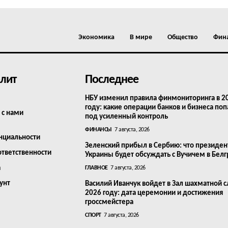
Экономика
В мире
Общество
Фин
лит
Последнее
НБУ изменил правила финмониторинга в 2
году: какие операции банков и бизнеса поп
 с нами
под усиленный контроль
ФИНАНСЫ
7 августа, 2026
нциальности
Зеленский прибыл в Сербию: что президен
ответственности
Украины будет обсуждать с Вучичем в Бел
а
ГЛАВНОЕ
7 августа, 2026
унт
Василий Иванчук войдет в Зал шахматной с
2026 году: дата церемонии и достижения
гроссмейстера
СПОРТ
7 августа, 2026