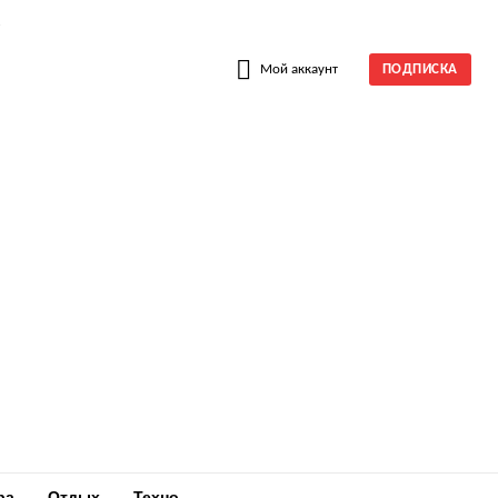
W
Мой аккаунт
ПОДПИСКА
ра
Отдых
Техно