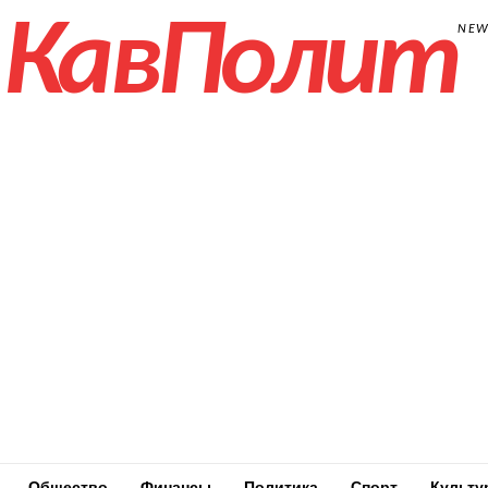
КавПолит
NE
Общество
Финансы
Политика
Спорт
Культу