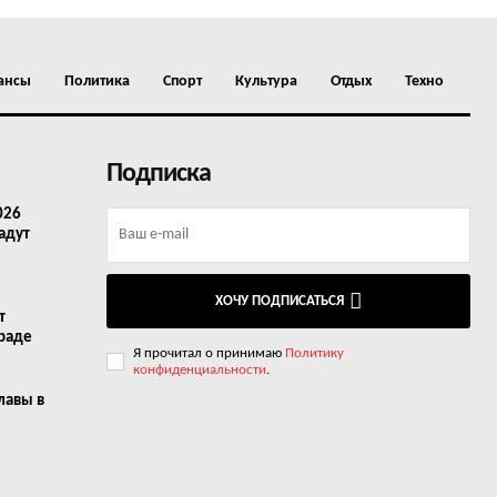
ансы
Политика
Спорт
Культура
Отдых
Техно
Подписка
026
адут
ХОЧУ ПОДПИСАТЬСЯ
т
граде
Я прочитал о принимаю
Политику
конфиденциальности
.
лавы в