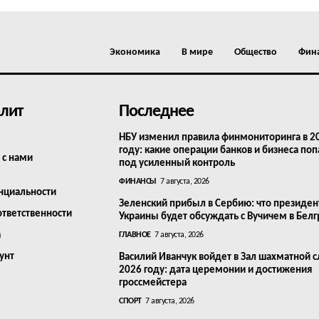
Экономика
В мире
Общество
Фин
лит
Последнее
НБУ изменил правила финмониторинга в 2
году: какие операции банков и бизнеса поп
 с нами
под усиленный контроль
ФИНАНСЫ
7 августа, 2026
нциальности
Зеленский прибыл в Сербию: что президен
ответственности
Украины будет обсуждать с Вучичем в Бел
а
ГЛАВНОЕ
7 августа, 2026
унт
Василий Иванчук войдет в Зал шахматной с
2026 году: дата церемонии и достижения
гроссмейстера
СПОРТ
7 августа, 2026