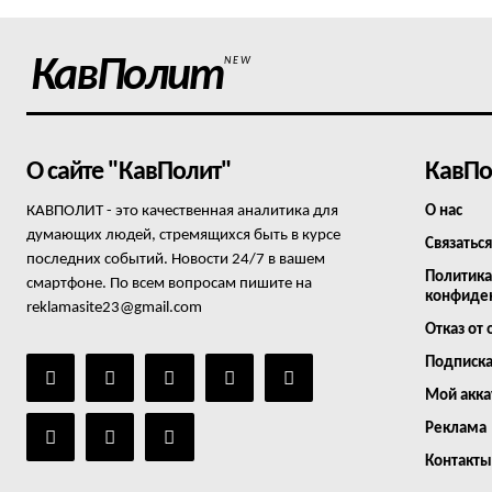
КавПолит
NEW
О сайте "КавПолит"
КавПо
КАВПОЛИТ - это качественная аналитика для
О нас
думающих людей, стремящихся быть в курсе
Связаться
последних событий. Новости 24/7 в вашем
Политика
смартфоне. По всем вопросам пишите на
конфиде
reklamasite23@gmail.com
Отказ от 
Подписк
Мой акка
Реклама
Контакты