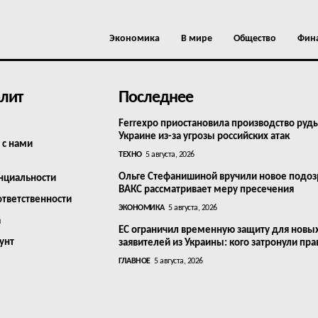
Экономика
В мире
Общество
Фин
лит
Последнее
Ferrexpo приостановила производство руд
Украине из-за угрозы российских атак
 с нами
ТЕХНО
5 августа, 2026
Ольге Стефанишиной вручили новое подоз
нциальности
ВАКС рассматривает меру пресечения
ответственности
ЭКОНОМИКА
5 августа, 2026
а
ЕС ограничил временную защиту для новы
унт
заявителей из Украины: кого затронули пра
ГЛАВНОЕ
5 августа, 2026