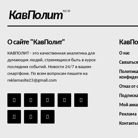
КавПолит
NEW
О сайте "КавПолит"
КавПо
КАВПОЛИТ - это качественная аналитика для
О нас
думающих людей, стремящихся быть в курсе
Связаться
последних событий. Новости 24/7 в вашем
Политика
смартфоне. По всем вопросам пишите на
конфиде
reklamasite23@gmail.com
Отказ от 
Подписк
Мой акка
Реклама
Контакты