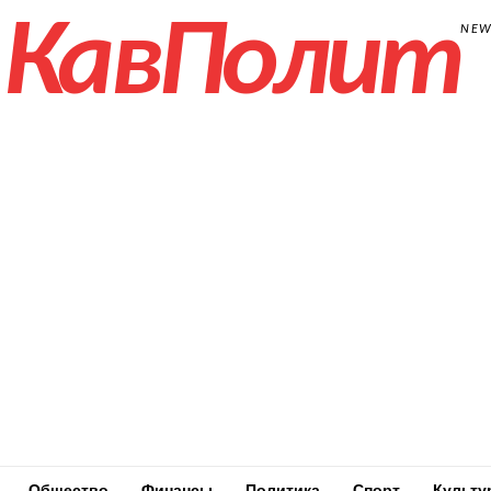
КавПолит
NE
Общество
Финансы
Политика
Спорт
Культу