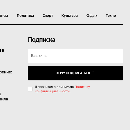
ансы
Политика
Спорт
Культура
Отдых
Техно
Подписка
ы в
рение:
ХОЧУ ПОДПИСАТЬСЯ
Я прочитал о принимаю
Политику
конфиденциальности
.
х
вила