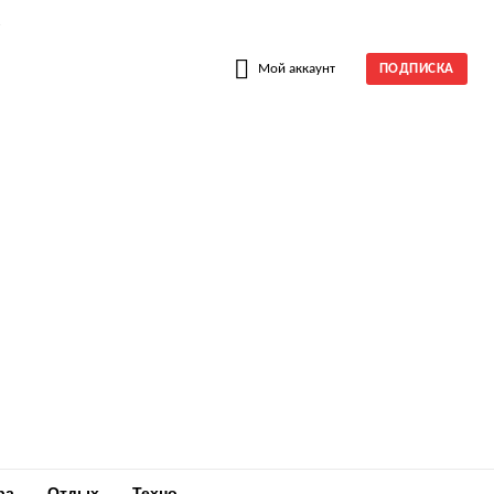
W
Мой аккаунт
ПОДПИСКА
ра
Отдых
Техно