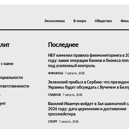
Экономика
В мире
Общество
Фин
лит
Последнее
НБУ изменил правила финмониторинга в 2
году: какие операции банков и бизнеса поп
 с нами
под усиленный контроль
ФИНАНСЫ
7 августа, 2026
нциальности
Зеленский прибыл в Сербию: что президен
ответственности
Украины будет обсуждать с Вучичем в Бел
а
ГЛАВНОЕ
7 августа, 2026
унт
Василий Иванчук войдет в Зал шахматной с
2026 году: дата церемонии и достижения
гроссмейстера
СПОРТ
7 августа, 2026