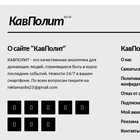
КавПолит
NEW
О сайте "КавПолит"
КавПо
КАВПОЛИТ - это качественная аналитика для
О нас
думающих людей, стремящихся быть в курсе
Связаться
последних событий. Новости 24/7 в вашем
Политика
смартфоне. По всем вопросам пишите на
конфиде
reklamasite23@gmail.com
Отказ от 
Подписк
Мой акка
Реклама
Контакты