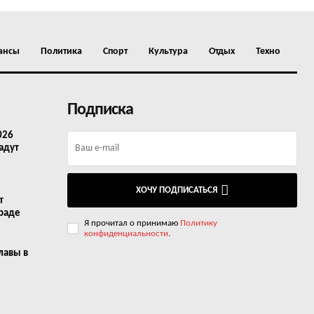
ансы
Политика
Спорт
Культура
Отдых
Техно
Подписка
026
адут
ХОЧУ ПОДПИСАТЬСЯ
т
граде
Я прочитал о принимаю
Политику
конфиденциальности
.
лавы в