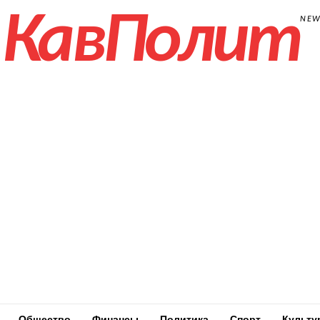
КавПолит
NE
Общество
Финансы
Политика
Спорт
Культу