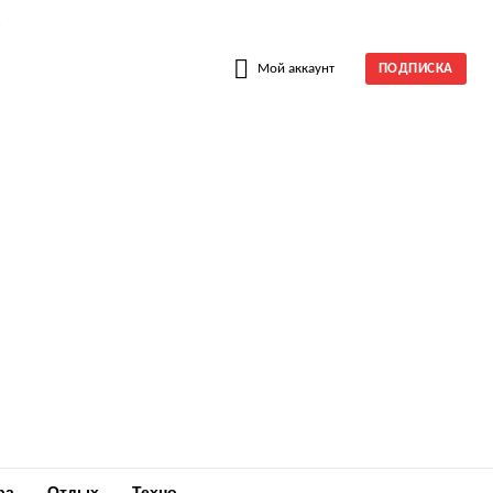
W
Мой аккаунт
ПОДПИСКА
ра
Отдых
Техно