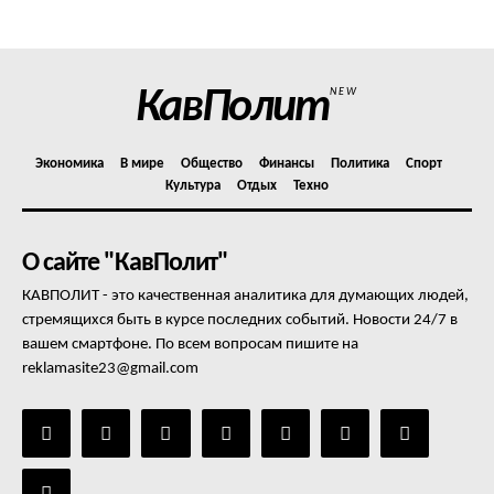
Отказ от ответственности
Подписка
Мой аккаунт
КавПолит
NEW
Реклама
Контакты
Экономика
В мире
Общество
Финансы
Политика
Спорт
Культура
Отдых
Техно
О сайте "КавПолит"
КАВПОЛИТ - это качественная аналитика для думающих людей,
стремящихся быть в курсе последних событий. Новости 24/7 в
вашем смартфоне. По всем вопросам пишите на
reklamasite23@gmail.com