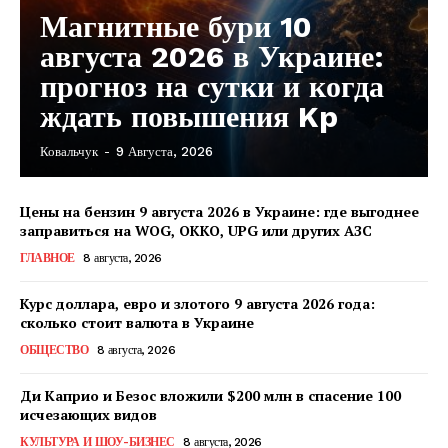
Магнитные бури 10
августа 2026 в Украине:
прогноз на сутки и когда
ждать повышения Kp
Ковальчук
-
9 Августа, 2026
Цены на бензин 9 августа 2026 в Украине: где выгоднее
заправиться на WOG, OKKO, UPG или других АЗС
ГЛАВНОЕ
8 августа, 2026
Курс доллара, евро и злотого 9 августа 2026 года:
сколько стоит валюта в Украине
ОБЩЕСТВО
8 августа, 2026
Ди Каприо и Безос вложили $200 млн в спасение 100
исчезающих видов
КавПолит
КУЛЬТУРА И ШОУ-БИЗНЕС
8 августа, 2026