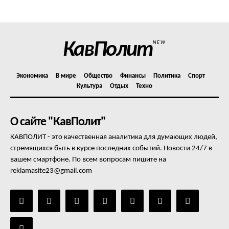
Отказ от ответственности
Подписка
Мой аккаунт
КавПолит
NEW
Реклама
Контакты
Экономика
В мире
Общество
Финансы
Политика
Спорт
Культура
Отдых
Техно
О сайте "КавПолит"
КАВПОЛИТ - это качественная аналитика для думающих людей,
стремящихся быть в курсе последних событий. Новости 24/7 в
вашем смартфоне. По всем вопросам пишите на
reklamasite23@gmail.com