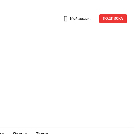
W
Мой аккаунт
ПОДПИСКА
ра
Отдых
Техно