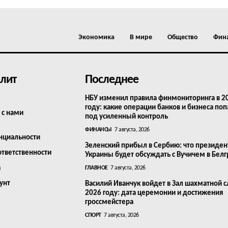
Экономика
В мире
Общество
Фин
лит
Последнее
НБУ изменил правила финмониторинга в 2
году: какие операции банков и бизнеса поп
 с нами
под усиленный контроль
ФИНАНСЫ
7 августа, 2026
нциальности
Зеленский прибыл в Сербию: что президен
ответственности
Украины будет обсуждать с Вучичем в Бел
а
ГЛАВНОЕ
7 августа, 2026
унт
Василий Иванчук войдет в Зал шахматной с
2026 году: дата церемонии и достижения
гроссмейстера
СПОРТ
7 августа, 2026