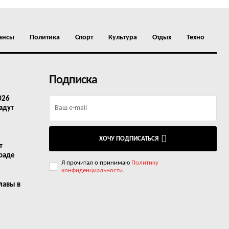
ансы
Политика
Спорт
Культура
Отдых
Техно
Подписка
026
адут
ХОЧУ ПОДПИСАТЬСЯ
т
граде
Я прочитал о принимаю
Политику
конфиденциальности
.
лавы в