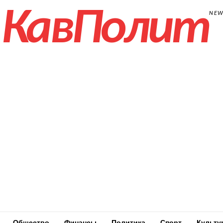
КавПолит
NE
Общество
Финансы
Политика
Спорт
Культу