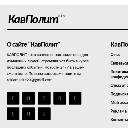
КавПолит
NEW
О сайте "КавПолит"
КавПо
КАВПОЛИТ - это качественная аналитика для
О нас
думающих людей, стремящихся быть в курсе
Связаться
последних событий. Новости 24/7 в вашем
Политика
смартфоне. По всем вопросам пишите на
конфиде
reklamasite23@gmail.com
Отказ от 
Подписк
Мой акка
Реклама
Контакты