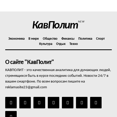
Отказ от ответственности
Подписка
Мой аккаунт
КавПолит
NEW
Реклама
Контакты
Экономика
В мире
Общество
Финансы
Политика
Спорт
Культура
Отдых
Техно
О сайте "КавПолит"
КАВПОЛИТ - это качественная аналитика для думающих людей,
стремящихся быть в курсе последних событий. Новости 24/7 в
вашем смартфоне. По всем вопросам пишите на
reklamasite23@gmail.com