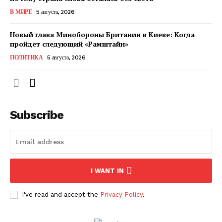
КавПолит
В МИРЕ
5 августа, 2026
Новый глава Минобороны Британии в Киеве: Когда
пройдет следующий «Рамштайн»
ПОЛИТИКА
5 августа, 2026
Subscribe
ПОДПИСАТЬСЯ СЕЙЧАС
I WANT IN
I've read and accept the
Privacy Policy
.
О нас
Связаться с нами