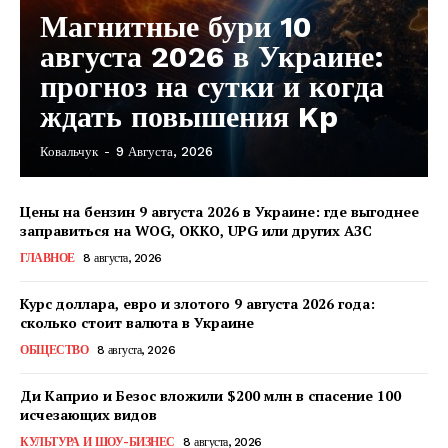
Магнитные бури 10
августа 2026 в Украине:
прогноз на сутки и когда
ждать повышения Kp
Ковальчук
-
9 Августа, 2026
Цены на бензин 9 августа 2026 в Украине: где выгоднее
заправиться на WOG, OKKO, UPG или других АЗС
ГЛАВНОЕ
8 августа, 2026
Курс доллара, евро и злотого 9 августа 2026 года:
сколько стоит валюта в Украине
ОБЩЕСТВО
8 августа, 2026
Ди Каприо и Безос вложили $200 млн в спасение 100
исчезающих видов
КавПолит
КУЛЬТУРА И ШОУ-БИЗНЕС
8 августа, 2026