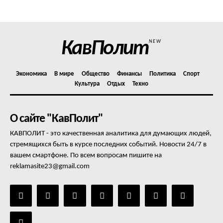
Отказ от ответственности
Подписка
Мой аккаунт
КавПолит
NEW
Реклама
Контакты
Экономика
В мире
Общество
Финансы
Политика
Спорт
Культура
Отдых
Техно
О сайте "КавПолит"
КАВПОЛИТ - это качественная аналитика для думающих людей,
стремящихся быть в курсе последних событий. Новости 24/7 в
вашем смартфоне. По всем вопросам пишите на
reklamasite23@gmail.com