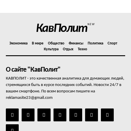
Отказ от ответственности
Подписка
Мой аккаунт
КавПолит
NEW
Реклама
Контакты
Экономика
В мире
Общество
Финансы
Политика
Спорт
Культура
Отдых
Техно
О сайте "КавПолит"
КАВПОЛИТ - это качественная аналитика для думающих людей,
стремящихся быть в курсе последних событий. Новости 24/7 в
вашем смартфоне. По всем вопросам пишите на
reklamasite23@gmail.com