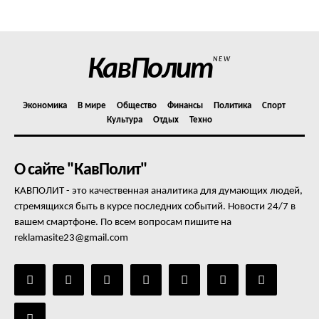
Отказ от ответственности
Подписка
Мой аккаунт
КавПолит
NEW
Реклама
Контакты
Экономика
В мире
Общество
Финансы
Политика
Спорт
Культура
Отдых
Техно
О сайте "КавПолит"
КАВПОЛИТ - это качественная аналитика для думающих людей,
стремящихся быть в курсе последних событий. Новости 24/7 в
вашем смартфоне. По всем вопросам пишите на
reklamasite23@gmail.com