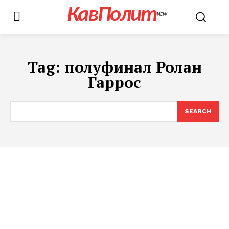
КавПолит
NEW
Tag:
полуфинал Ролан
Гаррос
SEARCH