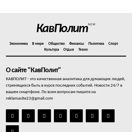
Отказ от ответственности
Подписка
Мой аккаунт
КавПолит
NEW
Реклама
Контакты
Экономика
В мире
Общество
Финансы
Политика
Спорт
Культура
Отдых
Техно
О сайте "КавПолит"
КАВПОЛИТ - это качественная аналитика для думающих людей,
стремящихся быть в курсе последних событий. Новости 24/7 в
вашем смартфоне. По всем вопросам пишите на
reklamasite23@gmail.com