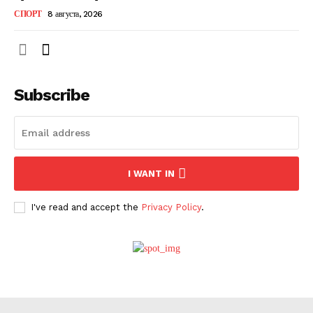
СПОРТ
8 августа, 2026
О нас
Subscribe
Связаться с нами
Политика конфиденциальности
Отказ от ответственности
Подписка
I WANT IN
Мой аккаунт
I've read and accept the
Privacy Policy
.
Реклама
Контакты