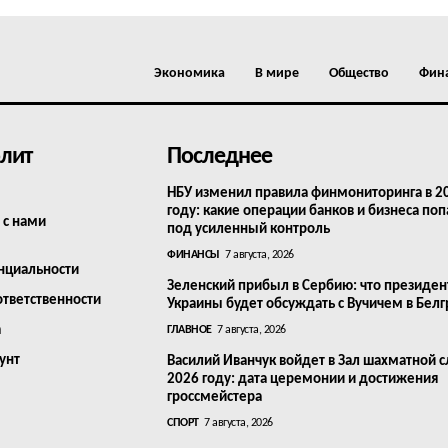
Экономика
В мире
Общество
Фин
лит
Последнее
НБУ изменил правила финмониторинга в 2
году: какие операции банков и бизнеса поп
 с нами
под усиленный контроль
ФИНАНСЫ
7 августа, 2026
нциальности
Зеленский прибыл в Сербию: что президен
ответственности
Украины будет обсуждать с Вучичем в Бел
а
ГЛАВНОЕ
7 августа, 2026
унт
Василий Иванчук войдет в Зал шахматной с
2026 году: дата церемонии и достижения
гроссмейстера
СПОРТ
7 августа, 2026