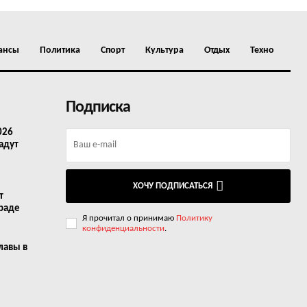
ансы
Политика
Спорт
Культура
Отдых
Техно
Подписка
026
адут
ХОЧУ ПОДПИСАТЬСЯ
т
граде
Я прочитал о принимаю
Политику
конфиденциальности
.
лавы в