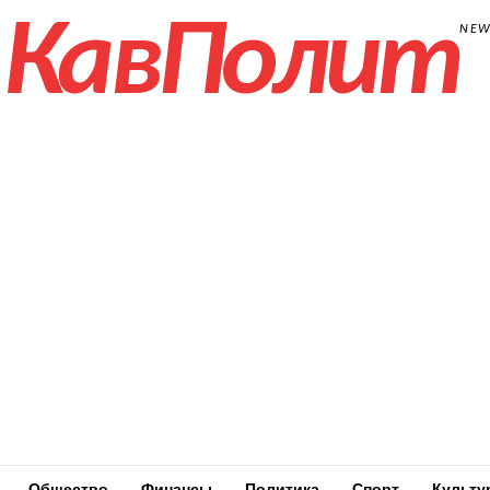
КавПолит
NE
Общество
Финансы
Политика
Спорт
Культу