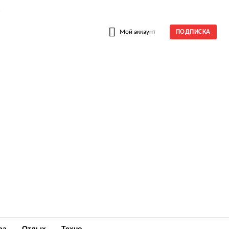
W
Мой аккаунт
ПОДПИСКА
ра
Отдых
Техно