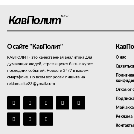
КавПолит
NEW
О сайте "КавПолит"
КавПо
КАВПОЛИТ - это качественная аналитика для
О нас
думающих людей, стремящихся быть в курсе
Связаться
последних событий. Новости 24/7 в вашем
Политика
смартфоне. По всем вопросам пишите на
конфиде
reklamasite23@gmail.com
Отказ от 
Подписк
Мой акка
Реклама
Контакты