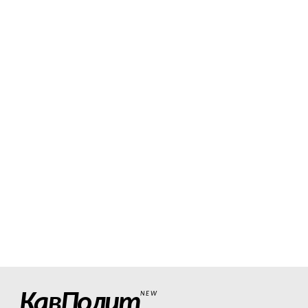
КавПолит
NEW