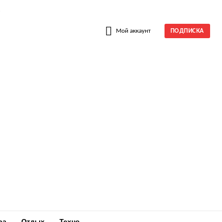
W
Мой аккаунт
ПОДПИСКА
ра
Отдых
Техно