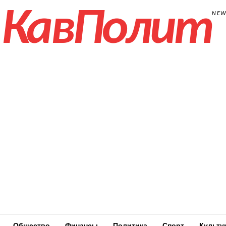
КавПолит
NE
Общество
Финансы
Политика
Спорт
Культу