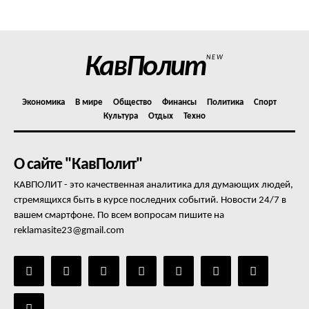
Отказ от ответственности
Подписка
Мой аккаунт
КавПолит
NEW
Реклама
Контакты
Экономика
В мире
Общество
Финансы
Политика
Спорт
Культура
Отдых
Техно
О сайте "КавПолит"
КАВПОЛИТ - это качественная аналитика для думающих людей,
стремящихся быть в курсе последних событий. Новости 24/7 в
вашем смартфоне. По всем вопросам пишите на
reklamasite23@gmail.com