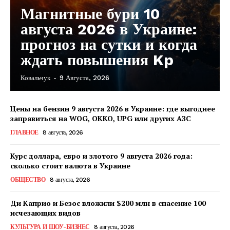
Магнитные бури 10
августа 2026 в Украине:
прогноз на сутки и когда
ждать повышения Kp
Ковальчук
-
9 Августа, 2026
Цены на бензин 9 августа 2026 в Украине: где выгоднее
заправиться на WOG, OKKO, UPG или других АЗС
ГЛАВНОЕ
8 августа, 2026
Курс доллара, евро и злотого 9 августа 2026 года:
сколько стоит валюта в Украине
ОБЩЕСТВО
8 августа, 2026
Ди Каприо и Безос вложили $200 млн в спасение 100
исчезающих видов
КавПолит
КУЛЬТУРА И ШОУ-БИЗНЕС
8 августа, 2026