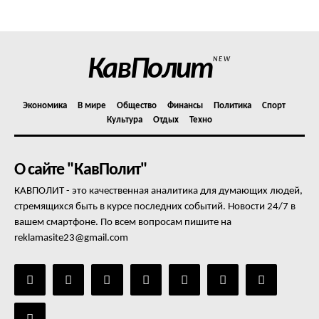
Отказ от ответственности
Подписка
Мой аккаунт
КавПолит
NEW
Реклама
Контакты
Экономика
В мире
Общество
Финансы
Политика
Спорт
Культура
Отдых
Техно
О сайте "КавПолит"
КАВПОЛИТ - это качественная аналитика для думающих людей,
стремящихся быть в курсе последних событий. Новости 24/7 в
вашем смартфоне. По всем вопросам пишите на
reklamasite23@gmail.com