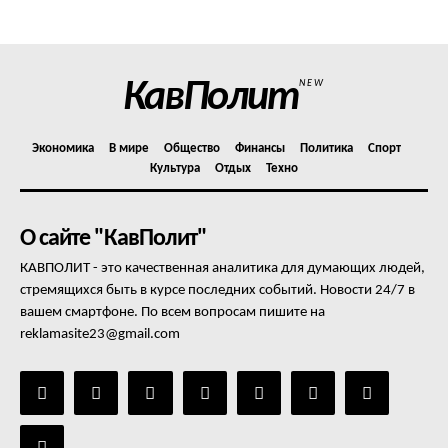
Отказ от ответственности
Подписка
Мой аккаунт
КавПолит
NEW
Реклама
Контакты
Экономика
В мире
Общество
Финансы
Политика
Спорт
Культура
Отдых
Техно
О сайте "КавПолит"
КАВПОЛИТ - это качественная аналитика для думающих людей,
стремящихся быть в курсе последних событий. Новости 24/7 в
вашем смартфоне. По всем вопросам пишите на
reklamasite23@gmail.com